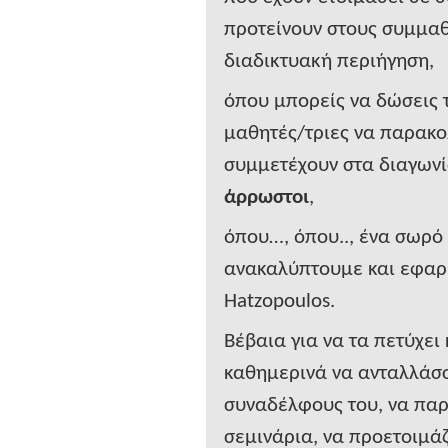
προτείνουν
στους συμμαθ
διαδικτυακή περιήγηση,
όπου μπορείς να δώσεις 
μαθητές/τριες να παρακ
συμμετέχουν στα διαγων
άρρωστοι
,
όπου…, όπου.., ένα σωρό
ανακαλύπτουμε και εφα
Hatzopoulos
.
Βέβαια για να τα πετύχει
καθημερινά να ανταλλάσσε
συναδέλφους του, να πα
σεμινάρια, να προετοιμά