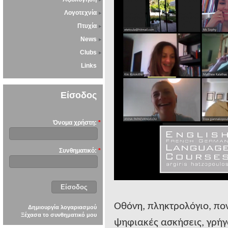
Λογοτεχνία
Πτυχία
News
Clubs
Links
Είσοδος
Όνομα χρήστη:
*
Συνθηματικό:
*
Οθόνη, πληκτρολόγιο, ποντ
Δημιουργία λογαριασμού
Ξέχασα το συνθηματικό μου
ψηφιακές ασκήσεις, γρήγ