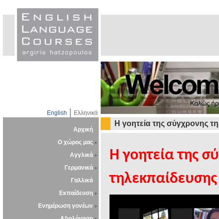
English
Ελληνικά
Η γοητεία της σύγχρονης τ
Αρχική
Ο χώρος μας
Η γοητεία της σ
Αγγλικά
Γερμανικά
τηλεκπαίδευσης
Γαλλικά
Εκπαίδευση
Ενημέρωση γονέων
Αξιολόγηση