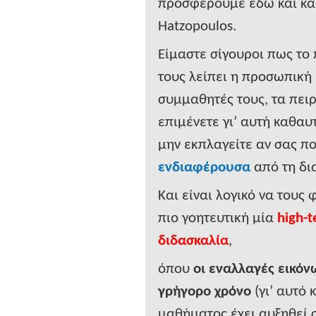
προσφέρουμε εδώ και κα
Hatzopoulos
.
Είμαστε σίγουροι πως το
τους λείπει η προσωπική 
συμμαθητές τους, τα πει
επιμένετε γι’ αυτή καθαυ
μην εκπλαγείτε αν σας π
ενδιαφέρουσα
από τη δι
Και είναι λογικό να τους
πιο γοητευτική μία
high-
διδασκαλία
,
όπου
οι εναλλαγές εικόν
γρήγορο χρόνο
(γι’ αυτό 
μαθήματος έχει αυξηθεί 